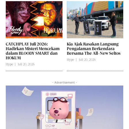
CATCHPLAY Juli 2026:
Kia Ajak Rasakan Langsung
Hadirkan Misteri Mencekam
Pengalaman Berkendara
dalam BLOODY SMART dan
Bersama The All-New Seltos
HOKUM
Hype
Juli 20, 2026
Hype
Juli 20, 2026
- Advertisement -