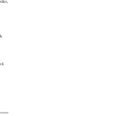
iko,
uk
ol.