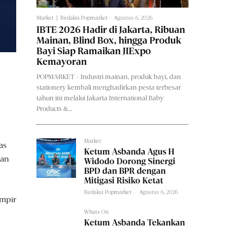
Market
Redaksi Popmarket
-
Agustus 6, 2026
IBTE 2026 Hadir di Jakarta, Ribuan
Mainan, Blind Box, hingga Produk
Bayi Siap Ramaikan JIExpo
Kemayoran
POPMARKET - Industri mainan, produk bayi, dan
stationery kembali menghadirkan pesta terbesar
tahun ini melalui Jakarta International Baby
Products &...
Market
as
Ketum Asbanda Agus H
dan
Widodo Dorong Sinergi
BPD dan BPR dengan
Mitigasi Risiko Ketat
Redaksi Popmarket
-
Agustus 6, 2026
ampir
Whats On
Ketum Asbanda Tekankan