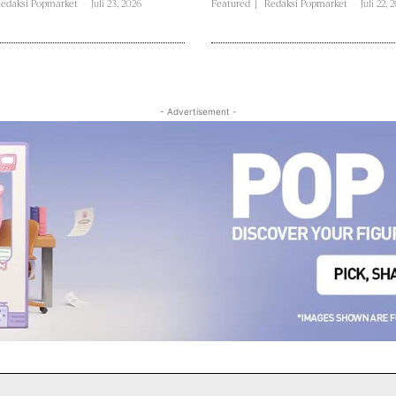
edaksi Popmarket
-
Juli 23, 2026
Featured
Redaksi Popmarket
-
Juli 22, 
- Advertisement -