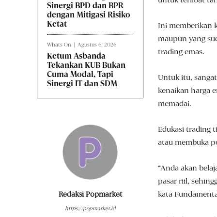
Sinergi BPD dan BPR
dengan Mitigasi Risiko
Ketat
Ini memberikan k
maupun yang sud
Whats On
Agustus 6, 2026
trading emas.
Ketum Asbanda
Tekankan KUB Bukan
Cuma Modal, Tapi
Untuk itu, sanga
Sinergi IT dan SDM
kenaikan harga e
memadai.
Edukasi trading 
atau membuka po
“Anda akan belaja
pasar riil, sehin
kata Fundamenta
Redaksi Popmarket
https://popmarket.id