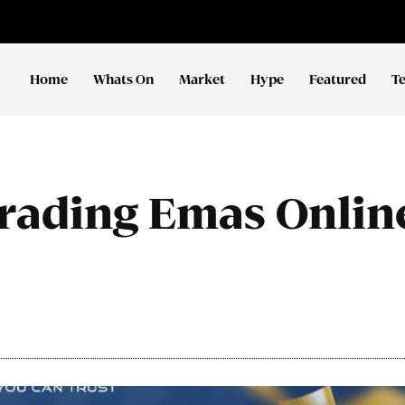
Home
Whats On
Market
Hype
Featured
T
rading Emas Onlin