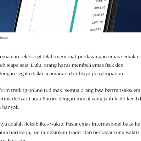
dimax
emajuan teknologi telah membuat perdagangan emas semakin
eh siapa saja. Dulu, orang harus membeli emas fisik dan
ngan segala risiko keamanan dan biaya penyimpanan.
atform trading online Didimax, semua orang bisa bertransaksi em
trak derivatif atau Future dengan modal yang jauh lebih kecil 
h banyak.
ya adalah fleksibilitas waktu. Pasar emas internasional buka h
lama hari kerja, memungkinkan trader dari berbagai zona waktu
npa batasan.