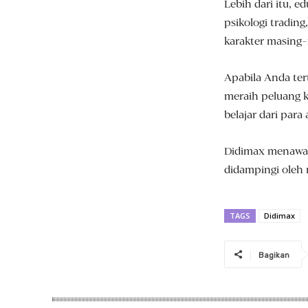
Lebih dari itu,
psikologi tradin
karakter masing
Apabila Anda te
meraih peluang k
belajar dari para 
Didimax menawark
didampingi oleh
TAGS
Didimax
Bagikan