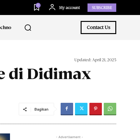
0
My account
SUBSCRIBE
echno
Contact Us
Updated:
April 21, 2025
e di Didimax
Bagikan
- Advertisement -