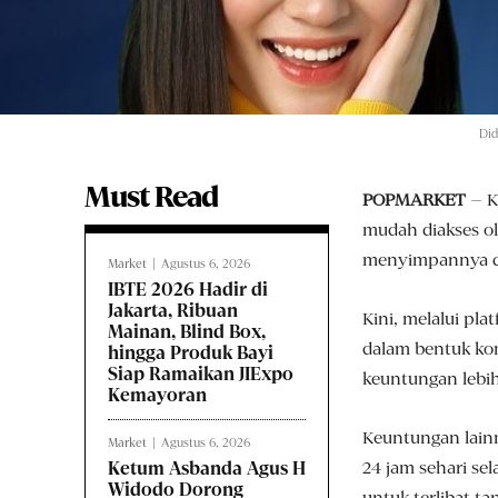
Di
Must Read
POPMARKET
– K
mudah diakses ol
menyimpannya de
Market
Agustus 6, 2026
IBTE 2026 Hadir di
Jakarta, Ribuan
Kini, melalui pl
Mainan, Blind Box,
dalam bentuk kon
hingga Produk Bayi
Siap Ramaikan JIExpo
keuntungan lebi
Kemayoran
Keuntungan lainn
Market
Agustus 6, 2026
24 jam sehari se
Ketum Asbanda Agus H
Widodo Dorong
untuk terlibat ta