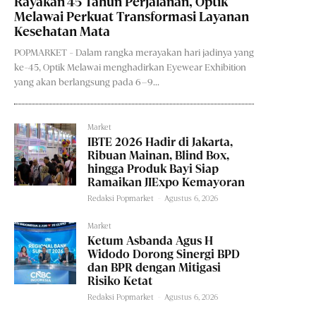
Rayakan 45 Tahun Perjalanan, Optik
Melawai Perkuat Transformasi Layanan
Kesehatan Mata
POPMARKET - Dalam rangka merayakan hari jadinya yang
ke-45, Optik Melawai menghadirkan Eyewear Exhibition
yang akan berlangsung pada 6–9...
Market
IBTE 2026 Hadir di Jakarta,
Ribuan Mainan, Blind Box,
hingga Produk Bayi Siap
Ramaikan JIExpo Kemayoran
Redaksi Popmarket
-
Agustus 6, 2026
Market
Ketum Asbanda Agus H
Widodo Dorong Sinergi BPD
dan BPR dengan Mitigasi
Risiko Ketat
Redaksi Popmarket
-
Agustus 6, 2026