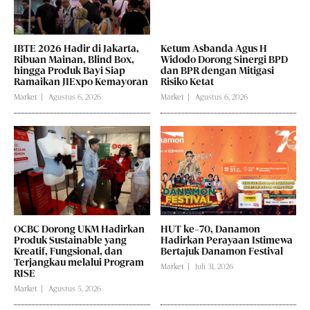
IBTE 2026 Hadir di Jakarta,
Ketum Asbanda Agus H
Ribuan Mainan, Blind Box,
Widodo Dorong Sinergi BPD
hingga Produk Bayi Siap
dan BPR dengan Mitigasi
Ramaikan JIExpo Kemayoran
Risiko Ketat
Market
Agustus 6, 2026
Market
Agustus 6, 2026
OCBC Dorong UKM Hadirkan
HUT ke-70, Danamon
Produk Sustainable yang
Hadirkan Perayaan Istimewa
Kreatif, Fungsional, dan
Bertajuk Danamon Festival
Terjangkau melalui Program
Market
Juli 31, 2026
RISE
Market
Agustus 5, 2026