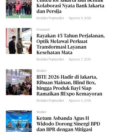
United for Jakarta Jadi Bentuk
Kolaborasi Nyata Bank Jakarta
dan Persija
Redaksi Popmarket
-
Agustus 9, 2026
Featured
Rayakan 45 Tahun Perjalanan,
Optik Melawai Perkuat
Transformasi Layanan
Kesehatan Mata
Redaksi Popmarket
-
Agustus 7, 2026
Market
IBTE 2026 Hadir di Jakarta,
Ribuan Mainan, Blind Box,
hingga Produk Bayi Siap
Ramaikan JIExpo Kemayoran
Redaksi Popmarket
-
Agustus 6, 2026
Market
Ketum Asbanda Agus H
Widodo Dorong Sinergi BPD
dan BPR dengan Mitigasi