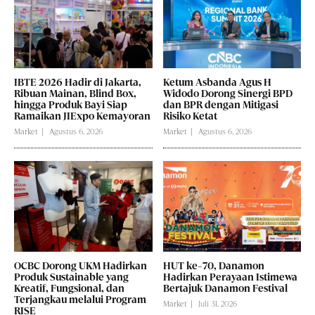
IBTE 2026 Hadir di Jakarta,
Ketum Asbanda Agus H
Ribuan Mainan, Blind Box,
Widodo Dorong Sinergi BPD
hingga Produk Bayi Siap
dan BPR dengan Mitigasi
Ramaikan JIExpo Kemayoran
Risiko Ketat
Market
Agustus 6, 2026
Market
Agustus 6, 2026
OCBC Dorong UKM Hadirkan
HUT ke-70, Danamon
Produk Sustainable yang
Hadirkan Perayaan Istimewa
Kreatif, Fungsional, dan
Bertajuk Danamon Festival
Terjangkau melalui Program
Market
Juli 31, 2026
RISE