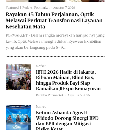
Featured
Redaksi Popmarket
-
Agustus 7, 2026
Rayakan 45 Tahun Perjalanan, Optik
Melawai Perkuat Transformasi Layanan
Kesehatan Mata
POPMARKET - Dalam rangka merayakan hari jadinya yang
ke-45, Optik Melawai menghadirkan Eyewear Exhibition
yang akan berlangsung pada 6–9...
Market
IBTE 2026 Hadir di Jakarta,
Ribuan Mainan, Blind Box,
hingga Produk Bayi Siap
Ramaikan JIExpo Kemayoran
Redaksi Popmarket
-
Agustus 6, 2026
Market
Ketum Asbanda Agus H
Widodo Dorong Sinergi BPD
dan BPR dengan Mitigasi
Risiko Ketat