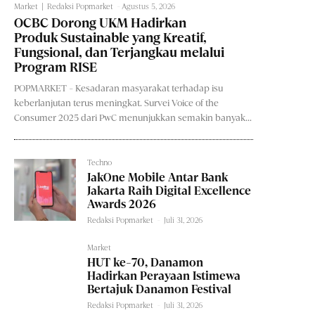
Market
Redaksi Popmarket
-
Agustus 5, 2026
OCBC Dorong UKM Hadirkan
Produk Sustainable yang Kreatif,
Fungsional, dan Terjangkau melalui
Program RISE
POPMARKET - Kesadaran masyarakat terhadap isu
keberlanjutan terus meningkat. Survei Voice of the
Consumer 2025 dari PwC menunjukkan semakin banyak...
Techno
JakOne Mobile Antar Bank
Jakarta Raih Digital Excellence
Awards 2026
Redaksi Popmarket
-
Juli 31, 2026
Market
HUT ke-70, Danamon
Hadirkan Perayaan Istimewa
Bertajuk Danamon Festival
Redaksi Popmarket
-
Juli 31, 2026