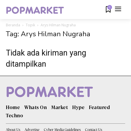
0
Beranda
Topik
Arys Hilman Nugraha
Tag: Arys Hilman Nugraha
Tidak ada kiriman yang
ditampilkan
Home
Whats On
Market
Hype
Featured
Techno
About Us
Advertise
Cyber Media Guidelines
Contact Us