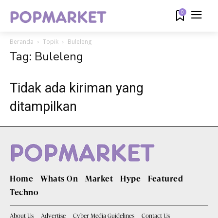
0
Beranda
Topik
Buleleng
Tag: Buleleng
Tidak ada kiriman yang
ditampilkan
Home
Whats On
Market
Hype
Featured
Techno
About Us
Advertise
Cyber Media Guidelines
Contact Us