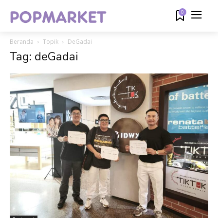
0
Beranda
Topik
DeGadai
Tag: deGadai