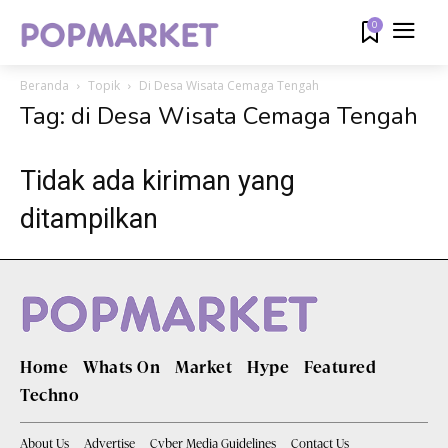
0
Beranda
Topik
Di Desa Wisata Cemaga Tengah
Tag: di Desa Wisata Cemaga Tengah
Tidak ada kiriman yang
ditampilkan
Home
Whats On
Market
Hype
Featured
Techno
About Us
Advertise
Cyber Media Guidelines
Contact Us