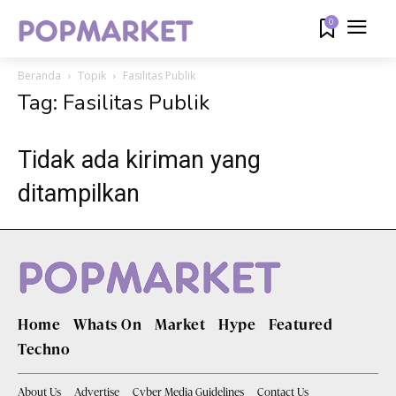
0
Beranda
Topik
Fasilitas Publik
Tag: Fasilitas Publik
Tidak ada kiriman yang
ditampilkan
Home
Whats On
Market
Hype
Featured
Techno
About Us
Advertise
Cyber Media Guidelines
Contact Us