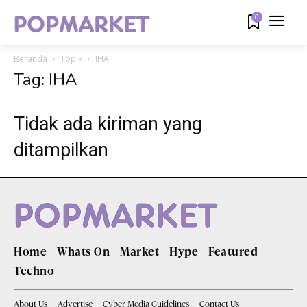
0
Beranda
Topik
IHA
Tag: IHA
Tidak ada kiriman yang
ditampilkan
Home
Whats On
Market
Hype
Featured
Techno
About Us
Advertise
Cyber Media Guidelines
Contact Us