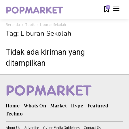
0
Beranda
Topik
Liburan Sekolah
Tag: Liburan Sekolah
Tidak ada kiriman yang
ditampilkan
Home
Whats On
Market
Hype
Featured
Techno
About Us
Advertise
Cyber Media Guidelines
Contact Us