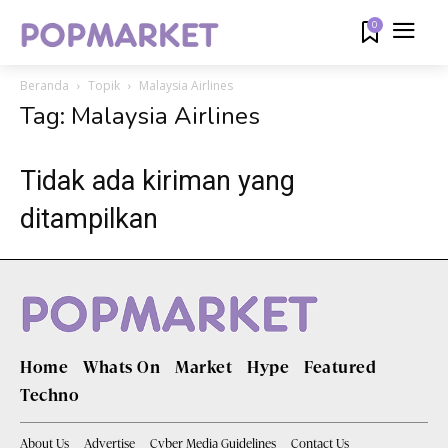
0
Beranda
Topik
Malaysia Airlines
Tag: Malaysia Airlines
Tidak ada kiriman yang
ditampilkan
Home
Whats On
Market
Hype
Featured
Techno
About Us
Advertise
Cyber Media Guidelines
Contact Us