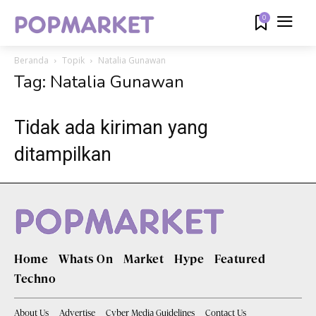
0
Beranda
Topik
Natalia Gunawan
Tag: Natalia Gunawan
Tidak ada kiriman yang
ditampilkan
Home
Whats On
Market
Hype
Featured
Techno
About Us
Advertise
Cyber Media Guidelines
Contact Us