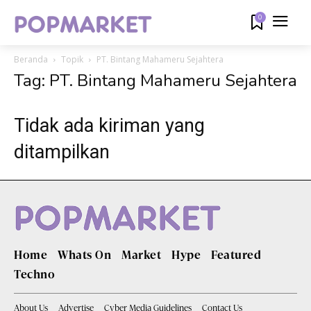
0
Beranda
Topik
PT. Bintang Mahameru Sejahtera
Tag: PT. Bintang Mahameru Sejahtera
Tidak ada kiriman yang
ditampilkan
Home
Whats On
Market
Hype
Featured
Techno
About Us
Advertise
Cyber Media Guidelines
Contact Us