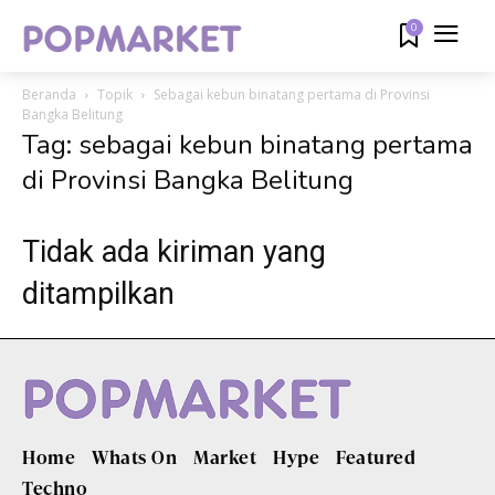
0
Beranda
Topik
Sebagai kebun binatang pertama di Provinsi
Bangka Belitung
Tag: sebagai kebun binatang pertama
di Provinsi Bangka Belitung
Tidak ada kiriman yang
ditampilkan
Home
Whats On
Market
Hype
Featured
Techno