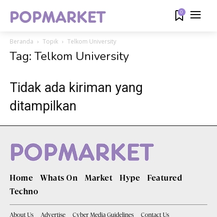
0
Beranda
Topik
Telkom University
Tag: Telkom University
Tidak ada kiriman yang
ditampilkan
Home
Whats On
Market
Hype
Featured
Techno
About Us
Advertise
Cyber Media Guidelines
Contact Us