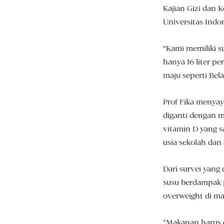
Kajian Gizi dan
Universitas Indon
“Kami memiliki s
hanya 16 liter p
maju seperti Bela
Prof Fika menya
diganti dengan 
vitamin D yang sa
usía sekolah dan 
Dari survei yan
susu berdampak 
overweight di ma
“Makanan harus d