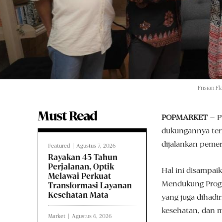
Frisian Fl
Must Read
POPMARKET
– P
dukungannya ter
dijalankan pemer
Featured
Agustus 7, 2026
Rayakan 45 Tahun
Perjalanan, Optik
Hal ini disampaik
Melawai Perkuat
Mendukung Progra
Transformasi Layanan
Kesehatan Mata
yang juga dihadi
kesehatan, dan m
Market
Agustus 6, 2026