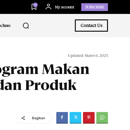
0
My account
SUBSCRIBE
echno
Contact Us
Updated:
Maret 6, 2025
rogram Makan
 dan Produk
Bagikan