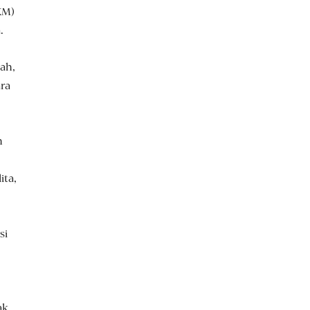
KM)
.
ah,
ara
n
ita,
si
ak