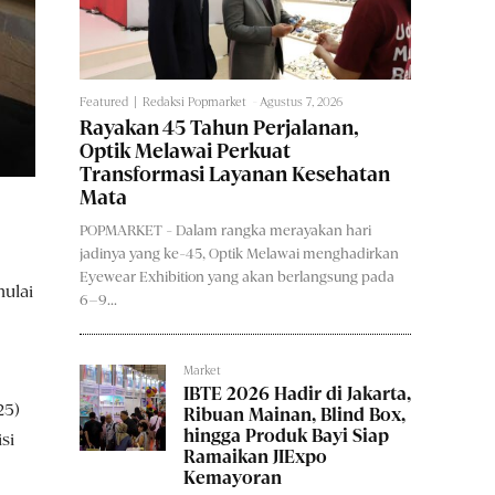
Featured
Redaksi Popmarket
-
Agustus 7, 2026
Rayakan 45 Tahun Perjalanan,
Optik Melawai Perkuat
Transformasi Layanan Kesehatan
Mata
POPMARKET - Dalam rangka merayakan hari
jadinya yang ke-45, Optik Melawai menghadirkan
Eyewear Exhibition yang akan berlangsung pada
ulai
6–9...
Market
IBTE 2026 Hadir di Jakarta,
25)
Ribuan Mainan, Blind Box,
hingga Produk Bayi Siap
si
Ramaikan JIExpo
Kemayoran