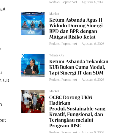
Redaksi Popmarket
-
Agustus 6, 2026
gat
Market
Ketum Asbanda Agus H
Widodo Dorong Sinergi
BPD dan BPR dengan
Mitigasi Risiko Ketat
n
Redaksi Popmarket
-
Agustus 6, 2026
n
Whats On
Ketum Asbanda Tekankan
KUB Bukan Cuma Modal,
i
Tapi Sinergi IT dan SDM
M UI)
Redaksi Popmarket
-
Agustus 6, 2026
Market
OCBC Dorong UKM
Hadirkan
n
Produk Sustainable yang
Kreatif, Fungsional, dan
but
Terjangkau melalui
Program RISE
Redaksi Popmarket
-
Agustus 5, 2026