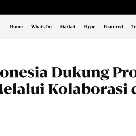
Home
Whats On
Market
Hype
Featured
T
ndonesia Dukung P
Melalui Kolaborasi