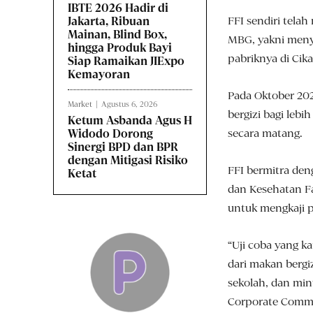
IBTE 2026 Hadir di
FFI sendiri tel
Jakarta, Ribuan
Mainan, Blind Box,
MBG, yakni menyed
hingga Produk Bayi
pabriknya di Cik
Siap Ramaikan JIExpo
Kemayoran
Pada Oktober 20
Market
Agustus 6, 2026
bergizi bagi leb
Ketum Asbanda Agus H
secara matang.
Widodo Dorong
Sinergi BPD dan BPR
dengan Mitigasi Risiko
FFI bermitra den
Ketat
dan Kesehatan Fa
untuk mengkaji p
“Uji coba yang k
dari makan bergi
sekolah, dan min
Corporate Commun