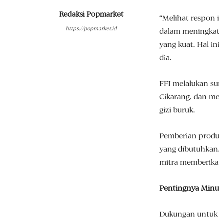
Redaksi Popmarket
“Melihat respon 
https://popmarket.id
dalam meningkat
yang kuat. Hal in
dia.
FFI melalukan su
Cikarang, dan m
gizi buruk.
Pemberian produ
yang dibutuhkan.
mitra memberikan
Pentingnya Minu
Dukungan untuk 