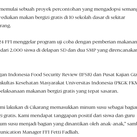
ah memulai sebuah proyek percontohan yang mengadopsi seman
iakan makan bergizi gratis di 10 sekolah dasar di sekitar
arang.
24 FFI menggelar program uji coba dengan pemberian makana
ih dari 2.000 siswa di delapan SD dan dua SMP yang direncanaka
gan Indonesia Food Security Review (IFSR) dan Pusat Kajian Giz
kultas Kesehatan Masyarakat Universitas Indonesia (PKGK FK
elaksanaan makanan bergizi gratis yang tepat sasaran.
ami lakukan di Cikarang memasukkan minum susu sebagai bagia
zi gratis. Kami mendapat tanggapan positif dari siswa dan guru
um susu menjadi bagian yang dinantikan oleh anak-anak,” sam
ication Manager FFI Fetti Fadliah.