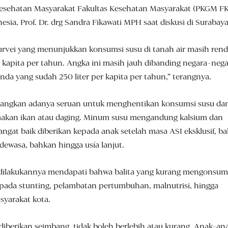
 Kesehatan Masyarakat Fakultas Kesehatan Masyarakat (PKGM F
esia, Prof. Dr. drg Sandra Fikawati MPH saat diskusi di Surabaya
urvei yang menunjukkan konsumsi susu di tanah air masih rend
er kapita per tahun. Angka ini masih jauh dibanding negara-neg
nda yang sudah 250 liter per kapita per tahun,” terangnya.
yangkan adanya seruan untuk menghentikan konsumsi susu da
makan ikan atau daging. Minum susu mengandung kalsium dan
ngat baik diberikan kepada anak setelah masa ASI eksklusif, bal
dewasa, bahkan hingga usía lanjut.
g dilakukannya mendapati bahwa balita yang kurang mengonsum
pada stunting, pelambatan pertumbuhan, malnutrisi, hingga
syarakat kota.
iberikan seimbang, tidak boleh berlebih atau kurang. Anak-an