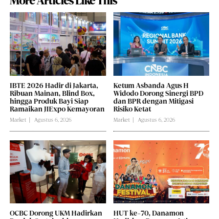
More Articles Like This
IBTE 2026 Hadir di Jakarta,
Ketum Asbanda Agus H
Ribuan Mainan, Blind Box,
Widodo Dorong Sinergi BPD
hingga Produk Bayi Siap
dan BPR dengan Mitigasi
Ramaikan JIExpo Kemayoran
Risiko Ketat
Market
Agustus 6, 2026
Market
Agustus 6, 2026
OCBC Dorong UKM Hadirkan
HUT ke-70, Danamon