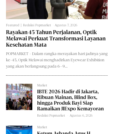
Featured
Redaksi Popmarket
-
Agustus 7, 2026
Rayakan 45 Tahun Perjalanan, Optik
Melawai Perkuat Transformasi Layanan
Kesehatan Mata
POPMARKET - Dalam rangka merayakan hari jadinya yang
ke-45, Optik Melawai menghadirkan Eyewear Exhibition
yang akan berlangsung pada 6–9...
Market
IBTE 2026 Hadir di Jakarta,
Ribuan Mainan, Blind Box,
hingga Produk Bayi Siap
Ramaikan JIExpo Kemayoran
Redaksi Popmarket
-
Agustus 6, 2026
Market
Ketum Asbanda Agus H