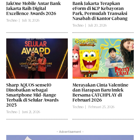
JakOne Mobile Antar Bank
Bank Jakarta Terapkan
Jakarta Raih Digital
eForm di KCP Kebayoran
Excellence Awards 2026
Park, Permudah Transaksi
Nasabah di Kantor Cabang
Techno
Juli 31, 2026
Techno
Juli 20, 2026
Sharp AQUOS sense10
Merayakan Cinta Valentine
Dinobatkan sebagai
dan Harapan Baru Imlek
Smartphone Mid-Range
Bersama CATCHPLAY di
Terbaik di Selular Awards
Februari 2026
2025
Techno
Februari 25, 2026
Techno
Juni 21, 2026
- Advertisement -