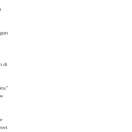
n
ngun
n di
tu,”
aw
ce
reet