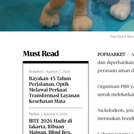
Paw Patrol Adv
Must Read
POPMARKET
– A
dan diperhatikan
perasaan aman d
Featured
Agustus 7, 2026
Rayakan 45 Tahun
Perjalanan, Optik
Organisasi PBB y
Melawai Perkuat
untuk melekatkan
Transformasi Layanan
Kesehatan Mata
Nickelodeon, je
Market
Agustus 6, 2026
merasakan bondi
IBTE 2026 Hadir di
Jakarta, Ribuan
Mainan, Blind Box,