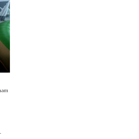
enam
,
.