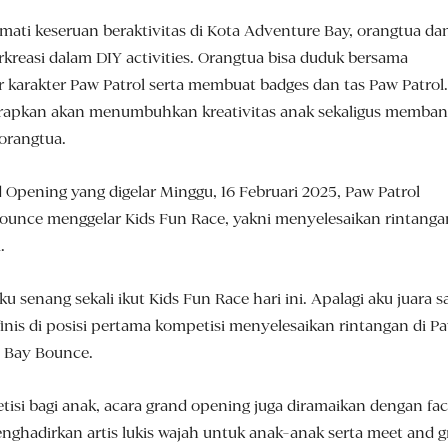
ati keseruan beraktivitas di Kota Adventure Bay, orangtua da
rkreasi dalam DIY activities. Orangtua bisa duduk bersama
karakter Paw Patrol serta membuat badges dan tas Paw Patrol.
harapkan akan menumbuhkan kreativitas anak sekaligus memba
orangtua.
 Opening yang digelar Minggu, 16 Februari 2025, Paw Patrol
unce menggelar Kids Fun Race, yakni menyelesaikan rintanga
.
ku senang sekali ikut Kids Fun Race hari ini. Apalagi aku juara sa
finis di posisi pertama kompetisi menyelesaikan rintangan di P
e Bay Bounce.
isi bagi anak, acara grand opening juga diramaikan dengan fa
nghadirkan artis lukis wajah untuk anak-anak serta meet and g