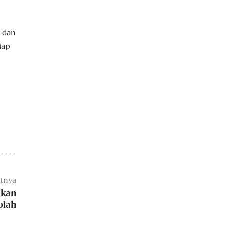
n dan
iap
utnya
akan
olah