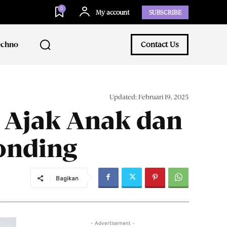
0
My account
SUBSCRIBE
echno
Contact Us
Updated:
Februari 19, 2025
 Ajak Anak dan
onding
Bagikan
- Advertisement -