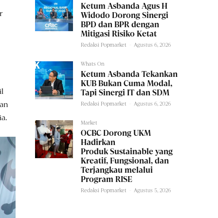
Ketum Asbanda Agus H
r
Widodo Dorong Sinergi
BPD dan BPR dengan
Mitigasi Risiko Ketat
Redaksi Popmarket
-
Agustus 6, 2026
Whats On
Ketum Asbanda Tekankan
KUB Bukan Cuma Modal,
l
Tapi Sinergi IT dan SDM
kan
Redaksi Popmarket
-
Agustus 6, 2026
ia.
Market
OCBC Dorong UKM
Hadirkan
Produk Sustainable yang
Kreatif, Fungsional, dan
Terjangkau melalui
Program RISE
Redaksi Popmarket
-
Agustus 5, 2026