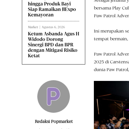
Sebagai jenama 
hingga Produk Bayi
bersama Play Cul
Siap Ramaikan JIExpo
Kemayoran
Paw Patrol Adve
Market
Agustus 6, 2026
Ini merupakan se
Ketum Asbanda Agus H
tempat bermain, s
Widodo Dorong
Sinergi BPD dan BPR
dengan Mitigasi Risiko
Paw Patrol Adven
Ketat
2025 di Carstens
dunia Paw Patrol
Redaksi Popmarket