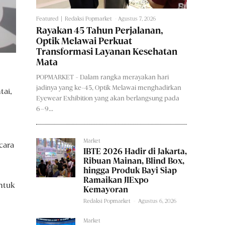
Featured
Redaksi Popmarket
-
Agustus 7, 2026
Rayakan 45 Tahun Perjalanan,
Optik Melawai Perkuat
Transformasi Layanan Kesehatan
Mata
POPMARKET - Dalam rangka merayakan hari
jadinya yang ke-45, Optik Melawai menghadirkan
tai,
Eyewear Exhibition yang akan berlangsung pada
6–9...
Market
cara
IBTE 2026 Hadir di Jakarta,
Ribuan Mainan, Blind Box,
hingga Produk Bayi Siap
Ramaikan JIExpo
ntuk
Kemayoran
Redaksi Popmarket
-
Agustus 6, 2026
Market