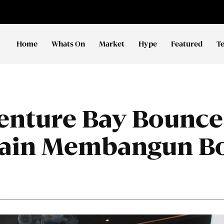
Home
Whats On
Market
Hype
Featured
T
enture Bay Bounce
ain Membangun B