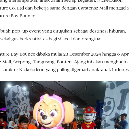
yang menempatkan anak dalam setiap kegiatan, Nickelodeon
ture Co. Ltd dan bekerja sama dengan Carstensz Mall menggela
nture Bay Bounce.
buah pop-up event yang ditujukan sebagai destinasi hiburan,
ekaligus berkreativitas bagi si kecil dan orangtua.
ture Bay Bounce dibuka mulai 23 Desember 2024 hingga 6 Apri
z Mall, Serpong, Tangerang, Banten. Ajang ini akan menghadir
, karakter Nickelodeon yang paling digemari anak-anak Indones