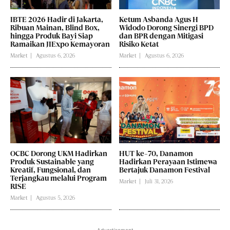
IBTE 2026 Hadir di Jakarta,
Ketum Asbanda Agus H
Ribuan Mainan, Blind Box,
Widodo Dorong Sinergi BPD
hingga Produk Bayi Siap
dan BPR dengan Mitigasi
Ramaikan JIExpo Kemayoran
Risiko Ketat
Market
Agustus 6, 2026
Market
Agustus 6, 2026
OCBC Dorong UKM Hadirkan
HUT ke-70, Danamon
Produk Sustainable yang
Hadirkan Perayaan Istimewa
Kreatif, Fungsional, dan
Bertajuk Danamon Festival
Terjangkau melalui Program
Market
Juli 31, 2026
RISE
Market
Agustus 5, 2026