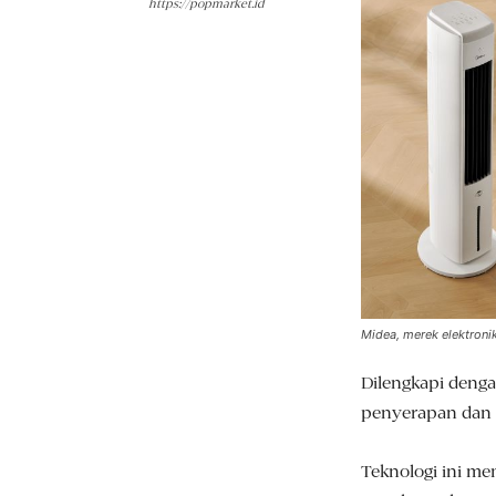
https://popmarket.id
Midea, merek elektroni
Dilengkapi denga
penyerapan dan t
Teknologi ini me