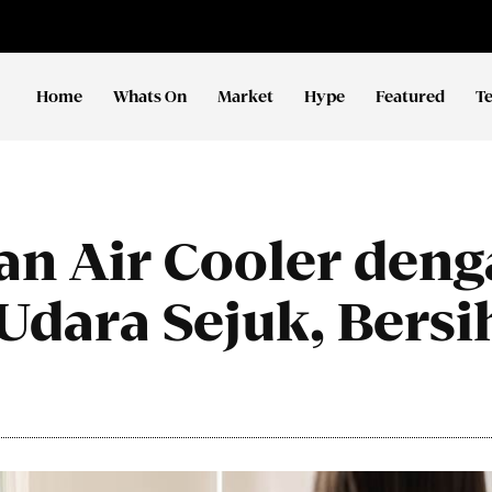
Home
Whats On
Market
Hype
Featured
T
n Air Cooler deng
Udara Sejuk, Bersi