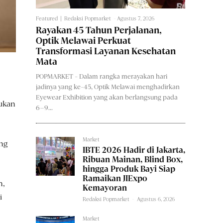
Featured
Redaksi Popmarket
-
Agustus 7, 2026
Rayakan 45 Tahun Perjalanan,
Optik Melawai Perkuat
Transformasi Layanan Kesehatan
Mata
POPMARKET - Dalam rangka merayakan hari
jadinya yang ke-45, Optik Melawai menghadirkan
Eyewear Exhibition yang akan berlangsung pada
jukan
6–9...
Market
ng
IBTE 2026 Hadir di Jakarta,
Ribuan Mainan, Blind Box,
hingga Produk Bayi Siap
Ramaikan JIExpo
n,
Kemayoran
i
Redaksi Popmarket
-
Agustus 6, 2026
Market