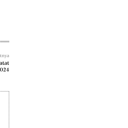
utnya
atat
2024