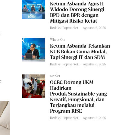
Ketum Asbanda Agus H
Widodo Dorong Sinergi
BPD dan BPR dengan
Mitigasi Risiko Ketat
Redaksi Popmarket
-
Agustus 6, 2026
u
Whats On
Ketum Asbanda Tekankan
KUB Bukan Cuma Modal,
Tapi Sinergi IT dan SDM
Redaksi Popmarket
-
Agustus 6, 2026
Market
r
OCBC Dorong UKM
Hadirkan
Produk Sustainable yang
Kreatif, Fungsional, dan
Terjangkau melalui
Program RISE
Redaksi Popmarket
-
Agustus 5, 2026