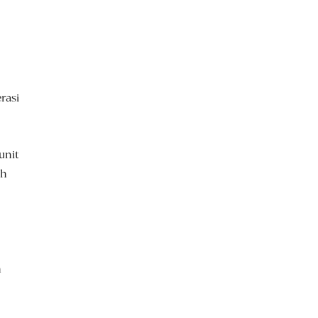
rasi
unit
ih
h