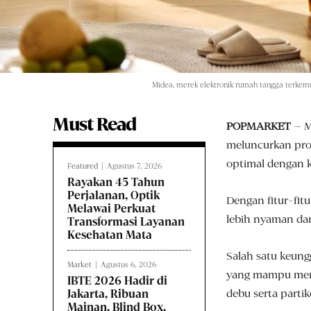
Midea, merek elektronik rumah tangga terkemu
Must Read
POPMARKET
– M
meluncurkan prod
optimal dengan k
Featured
Agustus 7, 2026
Rayakan 45 Tahun
Perjalanan, Optik
Dengan fitur-fit
Melawai Perkuat
lebih nyaman dan
Transformasi Layanan
Kesehatan Mata
Salah satu keung
Market
Agustus 6, 2026
yang mampu meni
IBTE 2026 Hadir di
debu serta partik
Jakarta, Ribuan
Mainan, Blind Box,