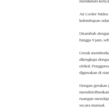
menikmati kenyam
Air Cooler Midea
kelembapan udara
Ditambah dengan k
hingga 9 jam, s
Untuk memberikan
dilengkapi deng
efektif. Penggun
digunakan di sia
Dengan gerakan j
mendistribusikan 
ruangan mendapa
secara manual.