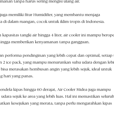
anan tanpa harus sering mengisi ulang air.
 juga memiliki fitur Humidifier, yang membantu menjaga
 di dalam ruangan, cocok untuk iklim tropis di Indonesia.
apasitas tangki air hingga 4 liter, air cooler ini mampu berope
ehingga memberikan kenyamanan tanpa gangguan.
 performa pendinginan yang lebih cepat dan optimal, setiap 
an 2 ice pack, yang mampu menurunkan suhu udara dengan leb
a bisa merasakan hembusan angin yang lebih sejuk, ideal untuk
ng hari yang panas.
endela kipas hingga 60 derajat, Air Cooler Midea juga mampu
udara sejuk ke area yang lebih luas. Hal ini memastikan seluru
tkan kesejukan yang merata, tanpa perlu mengarahkan kipas