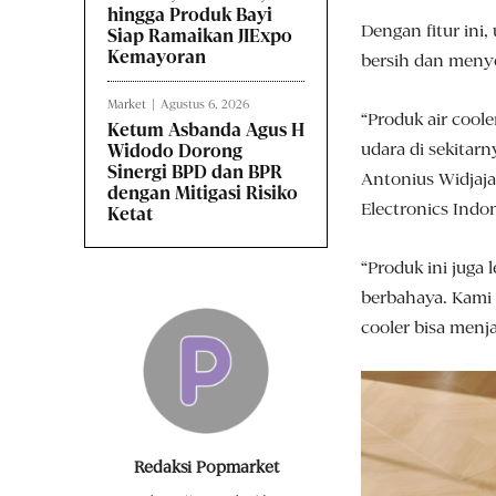
hingga Produk Bayi
Dengan fitur ini,
Siap Ramaikan JIExpo
Kemayoran
bersih dan meny
Market
Agustus 6, 2026
“Produk air coo
Ketum Asbanda Agus H
udara di sekitarn
Widodo Dorong
Sinergi BPD dan BPR
Antonius Widjaj
dengan Mitigasi Risiko
Electronics Indon
Ketat
“Produk ini juga
berbahaya. Kami 
cooler bisa men
Redaksi Popmarket