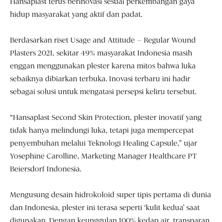
Hansaplast terus berinovasi sesuai perkembangan gaya
hidup masyarakat yang aktif dan padat.
Berdasarkan riset Usage and Attitude – Regular Wound
Plasters 2021, sekitar 49% masyarakat Indonesia masih
enggan menggunakan plester karena mitos bahwa luka
sebaiknya dibiarkan terbuka. Inovasi terbaru ini hadir
sebagai solusi untuk mengatasi persepsi keliru tersebut.
“Hansaplast Second Skin Protection, plester inovatif yang
tidak hanya melindungi luka, tetapi juga mempercepat
penyembuhan melalui Teknologi Healing Capsule,” ujar
Yosephine Carolline, Marketing Manager Healthcare PT
Beiersdorf Indonesia.
Mengusung desain hidrokoloid super tipis pertama di dunia
dan Indonesia, plester ini terasa seperti ‘kulit kedua’ saat
digunakan. Dengan keunggulan 100% kedap air, transparan,