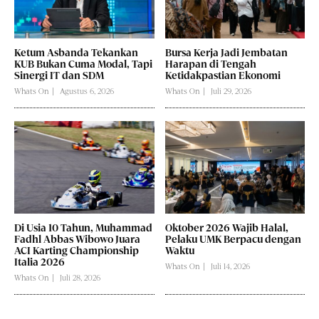
Ketum Asbanda Tekankan
Bursa Kerja Jadi Jembatan
KUB Bukan Cuma Modal, Tapi
Harapan di Tengah
Sinergi IT dan SDM
Ketidakpastian Ekonomi
Whats On
Agustus 6, 2026
Whats On
Juli 29, 2026
Di Usia 10 Tahun, Muhammad
Oktober 2026 Wajib Halal,
Fadhl Abbas Wibowo Juara
Pelaku UMK Berpacu dengan
ACI Karting Championship
Waktu
Italia 2026
Whats On
Juli 14, 2026
Whats On
Juli 28, 2026