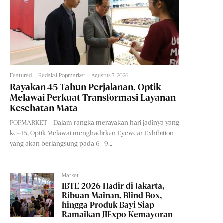
Featured
Redaksi Popmarket
-
Agustus 7, 2026
Rayakan 45 Tahun Perjalanan, Optik
Melawai Perkuat Transformasi Layanan
Kesehatan Mata
POPMARKET - Dalam rangka merayakan hari jadinya yang
ke-45, Optik Melawai menghadirkan Eyewear Exhibition
yang akan berlangsung pada 6–9...
Market
IBTE 2026 Hadir di Jakarta,
Ribuan Mainan, Blind Box,
hingga Produk Bayi Siap
Ramaikan JIExpo Kemayoran